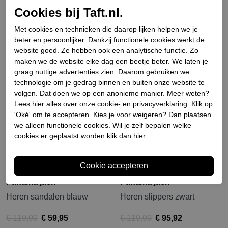
groen
zwart
Cookies bij Taft.nl.
€ 209,90
€ 167,92
€ 229,90
€ 160,93
Met cookies en technieken die daarop lijken helpen we je
beter en persoonlijker. Dankzij functionele cookies werkt de
Sale
Sale
website goed. Ze hebben ook een analytische functie. Zo
maken we de website elke dag een beetje beter. We laten je
graag nuttige advertenties zien. Daarom gebruiken we
technologie om je gedrag binnen en buiten onze website te
volgen. Dat doen we op een anonieme manier. Meer weten?
Lees
hier
alles over onze cookie- en privacyverklaring. Klik op
'Oké' om te accepteren. Kies je voor
weigeren
? Dan plaatsen
we alleen functionele cookies. Wil je zelf bepalen welke
cookies er geplaatst worden klik dan
hier
.
Panama jack
Panama jack
Heren sandalen blauw
Heren slippers zwart
€ 119,90
€ 59,95
€ 119,90
€ 95,92