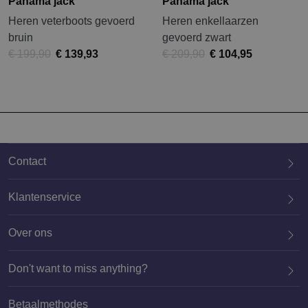
Panama jack
Panama jack
Heren veterboots gevoerd
Heren enkellaarzen
bruin
gevoerd zwart
€ 199,90
€ 139,93
€ 209,90
€ 104,95
Contact
Klantenservice
Over ons
020 659 3444
Don't want to miss anything?
Betaalmethodes