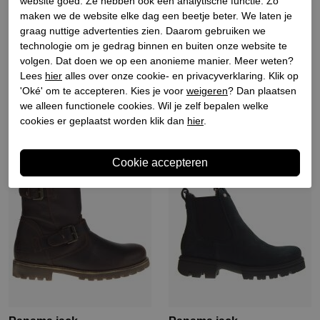
website goed. Ze hebben ook een analytische functie. Zo
maken we de website elke dag een beetje beter. We laten je
graag nuttige advertenties zien. Daarom gebruiken we
Emu
Emu
technologie om je gedrag binnen en buiten onze website te
Heren enkelboots gevoerd
Heren enkelboots gevoerd
volgen. Dat doen we op een anonieme manier. Meer weten?
chestnu
zwart
Lees
hier
alles over onze cookie- en privacyverklaring. Klik op
€ 179,90
€ 125,93
€ 179,90
€ 125,93
'Oké' om te accepteren. Kies je voor
weigeren
? Dan plaatsen
we alleen functionele cookies. Wil je zelf bepalen welke
cookies er geplaatst worden klik dan
hier
.
Sale
Sale