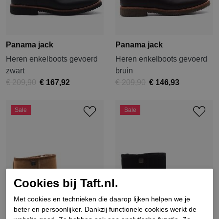
Panama jack
Panama jack
Heren enkelboots gevoerd
Heren enkelboots gevoerd
zwart
bruin
€ 209,90
€ 167,92
€ 209,90
€ 146,93
Sale
Sale
Cookies bij Taft.nl.
Met cookies en technieken die daarop lijken helpen we je
beter en persoonlijker. Dankzij functionele cookies werkt de