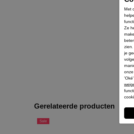
Met c
helpe
funct
Ze he
make
beter
zien
je ge
volg
mani
onze 
'Oké'
weig
funct
cooki
Gerelateerde producten
Sale