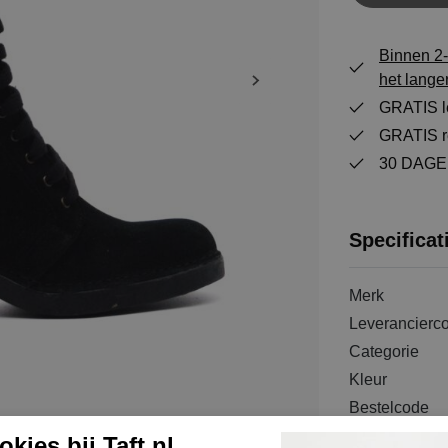
Binnen 2-
het lange
GRATIS le
GRATIS re
30 DAGEN
Specificat
Merk
Leverancierc
Categorie
Kleur
Bestelcode
Materiaal bui
kies bij Taft.nl.