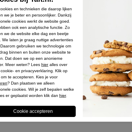
Materiaal bin
ookies en technieken die daarop lijken
Materiaal zoo
n we je beter en persoonlijker. Dankzij
Hakhoogte
ionele cookies werkt de website goed.
bben ook een analytische functie. Zo
Schachthoogt
n we de website elke dag een beetje
. We laten je graag nuttige advertenties
. Daarom gebruiken we technologie om
Winkelvoo
drag binnen en buiten onze website te
en. Dat doen we op een anonieme
er. Meer weten? Lees
hier
alles over
Omschrijv
cookie- en privacyverklaring. Klik op
 om te accepteren. Kies je voor
eren
? Dan plaatsen we alleen
ionele cookies. Wil je zelf bepalen welke
es er geplaatst worden klik dan
hier
.
Laatst bekeken