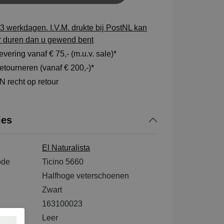
3 werkdagen. I.V.M. drukte bij PostNL kan
r duren dan u gewend bent
vering vanaf € 75,- (m.u.v. sale)*
tourneren (vanaf € 200,-)*
 recht op retour
ies
El Naturalista
ode
Ticino 5660
Halfhoge veterschoenen
Zwart
163100023
tenkant
Leer