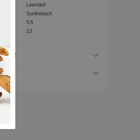
nenkant
Leer/stof
l
Synthetisch
5.5
e
13
rraad
ing