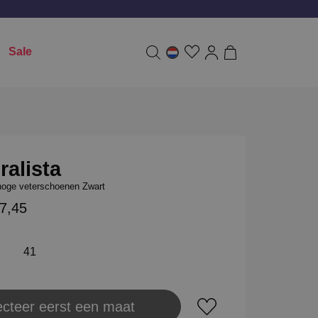
Sale
ralista
hoge veterschoenen Zwart
7,45
41
ecteer eerst een maat
aats in winkeltas