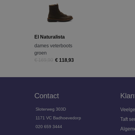
El Naturalista
dames veterboots
groen
€ 169,90
€ 118,93
Contact
Klan
Sloterweg 303D
Veelge
1171 VC Badhoevedorp
Taft se
020 659 3444
Algem