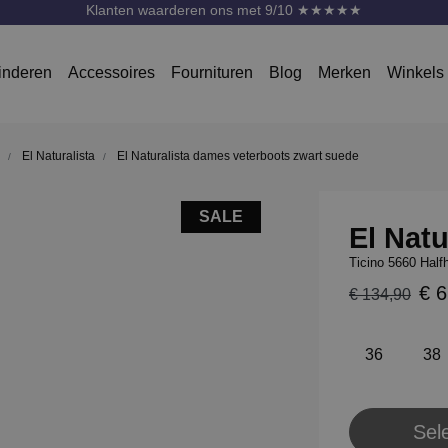
Klanten waarderen ons met 9/10 ★★★★★
inderen
Accessoires
Fournituren
Blog
Merken
Winkels
El Naturalista
El Naturalista dames veterboots zwart suede
SALE
El Natu
Ticino 5660 Half
€ 6
€ 134,90
36
38
Sel
Pl