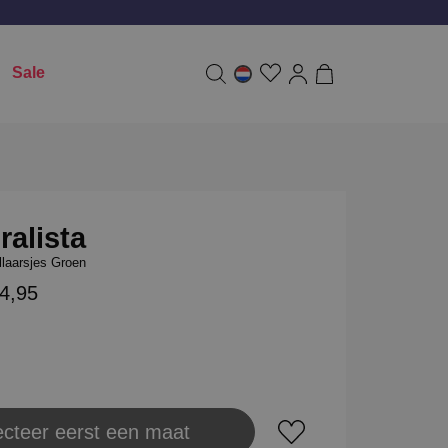
Sale
ralista
laarsjes Groen
4,95
ecteer eerst een maat
aats in winkeltas