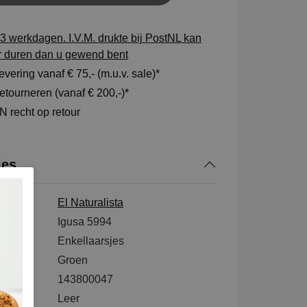
3 werkdagen. I.V.M. drukte bij PostNL kan
r duren dan u gewend bent
vering vanaf € 75,- (m.u.v. sale)*
tourneren (vanaf € 200,-)*
 recht op retour
ies
El Naturalista
ode
Igusa 5994
Enkellaarsjes
Groen
143800047
tenkant
Leer