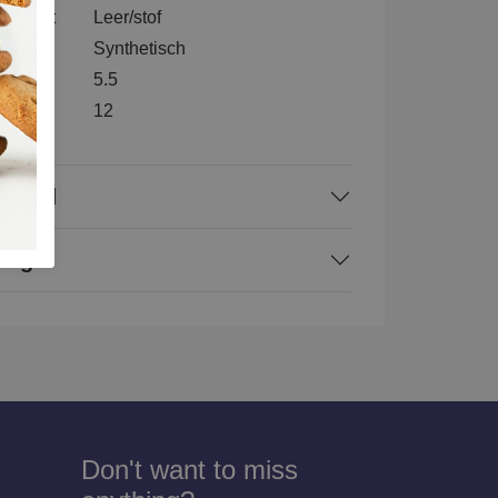
nenkant
Leer/stof
l
Synthetisch
5.5
e
12
rraad
ing
Don't want to miss