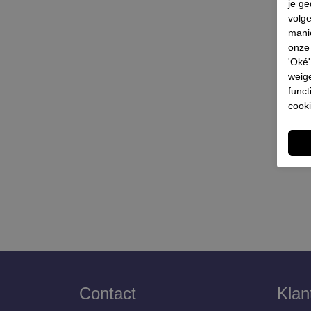
je ge
volg
mani
onze 
'Oké'
weig
funct
cooki
Contact
Klan