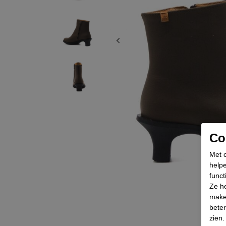
Coo
Met c
helpe
funct
Ze he
make
beter
zien