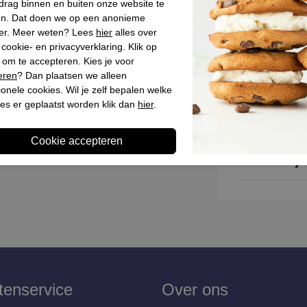
drag binnen en buiten onze website te
Materiaal bin
en. Dat doen we op een anonieme
Materiaal zoo
er. Meer weten? Lees
hier
alles over
cookie- en privacyverklaring. Klik op
Hakhoogte
 om te accepteren. Kies je voor
Schachthoogt
eren
? Dan plaatsen we alleen
ionele cookies. Wil je zelf bepalen welke
es er geplaatst worden klik dan
hier
.
Winkelvoo
Omschrijv
tenservice
Over ons