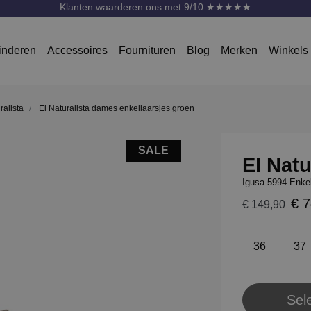
Klanten waarderen ons met 9/10 ★★★★★
inderen
Accessoires
Fournituren
Blog
Merken
Winkels
ralista
El Naturalista dames enkellaarsjes groen
SALE
El Natu
Igusa 5994 Enkel
€ 7
€ 149,90
36
37
Sel
Pl