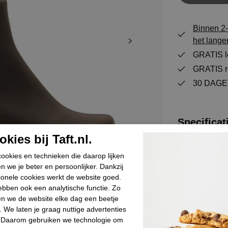
Binnen 2-
het lange
GRATIS le
GRATIS re
30 DAGEN
Specificat
kies bij Taft.nl.
Merk
ookies en technieken die daarop lijken
Leverancierc
n we je beter en persoonlijker. Dankzij
ionele cookies werkt de website goed.
Categorie
bben ook een analytische functie. Zo
Kleur
n we de website elke dag een beetje
Bestelcode
. We laten je graag nuttige advertenties
. Daarom gebruiken we technologie om
Materiaal bui