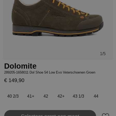
1
/5
Dolomite
289205-1658011 Dol Shoe 54 Low Evo Veterschoenen Groen
€ 149,90
40 2/3
41+
42
42+
43 1/3
44