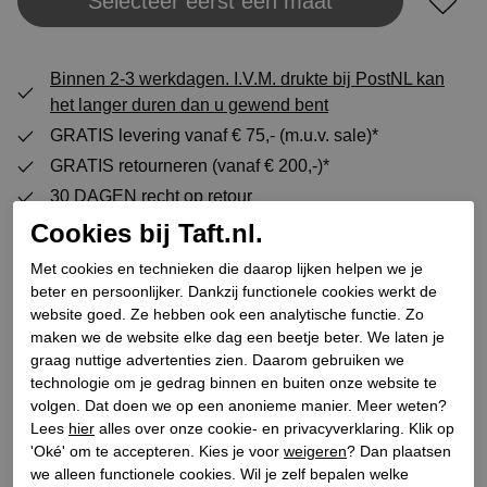
Selecteer eerst een maat
Plaats in winkeltas
Binnen 2-3 werkdagen. I.V.M. drukte bij PostNL kan
het langer duren dan u gewend bent
GRATIS levering vanaf € 75,- (m.u.v. sale)*
GRATIS retourneren (vanaf € 200,-)*
30 DAGEN recht op retour
Cookies bij Taft.nl.
Met cookies en technieken die daarop lijken helpen we je
Specificaties
beter en persoonlijker. Dankzij functionele cookies werkt de
website goed. Ze hebben ook een analytische functie. Zo
maken we de website elke dag een beetje beter. We laten je
Merk
Dolomite
graag nuttige advertenties zien. Daarom gebruiken we
Leveranciercode
289205-1658011 Dol Shoe 54
technologie om je gedrag binnen en buiten onze website te
Low Evo
volgen. Dat doen we op een anonieme manier. Meer weten?
Categorie
Veterschoenen
Lees
hier
alles over onze cookie- en privacyverklaring. Klik op
'Oké' om te accepteren. Kies je voor
weigeren
? Dan plaatsen
Kleur
Groen
we alleen functionele cookies. Wil je zelf bepalen welke