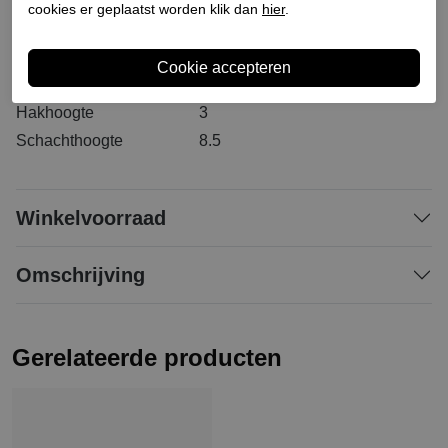
Bestelcode
231800078
cookies er geplaatst worden klik dan
hier
.
Materiaal buitenkant
Leer/synthetisch
Materiaal binnenkant
Leer/stof
Materiaal zool
Rubber
Hakhoogte
3
Schachthoogte
8.5
Winkelvoorraad
Omschrijving
Gerelateerde producten