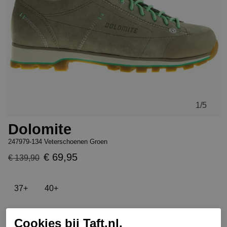
1
/5
Dolomite
247979-134 Veterschoenen Groen
€ 69,95
€ 139,90
37+
40+
Cookies bij Taft.nl.