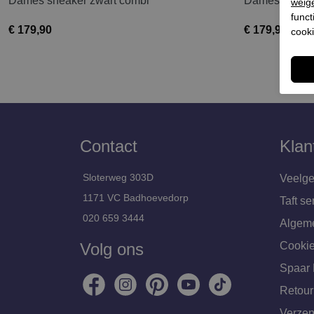
Dames sneaker zwart combi
Dames sneake
weig
funct
€ 179,90
€ 179,90
cooki
Contact
Klan
Sloterweg 303D
Veelge
1171 VC Badhoevedorp
Taft se
020 659 3444
Algem
Volg ons
Cookie
Spaar 
Retour
Verzen