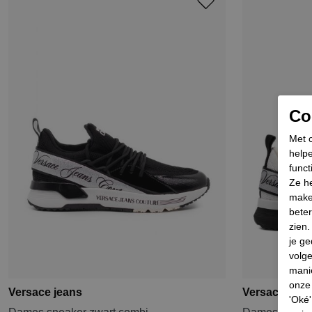
Coo
Met c
helpe
funct
Ze he
make
beter
zien
je ge
volg
mani
onze 
Versace jeans
Versace jean
'Oké'