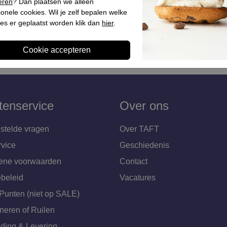
rs wit combi
eren
? Dan plaatsen we alleen
ionele cookies. Wil je zelf bepalen welke
es er geplaatst worden klik dan
hier
.
tenservice
Over ons
stelde vragen
Over TAFT
rvice
Geschiedenis
ene voorwaarden
Contact
beleid
Vacatures
Punten (niet op SALE)
neren of Ruilen
ding & Levering