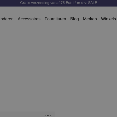
Gratis verzending vanaf 75 Euro * m.u.v. SALE
inderen
Accessoires
Fournituren
Blog
Merken
Winkels