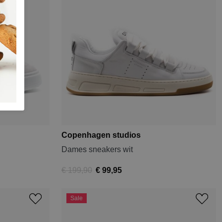
Copenhagen studios
Dames sneakers wit
€ 199,90
€ 99,95
Sale