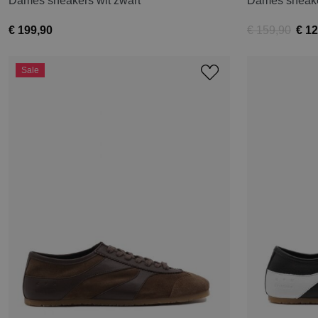
Dames sneakers wit zwart
Dames sneake
€ 199,90
€ 159,90
€ 12
Sale