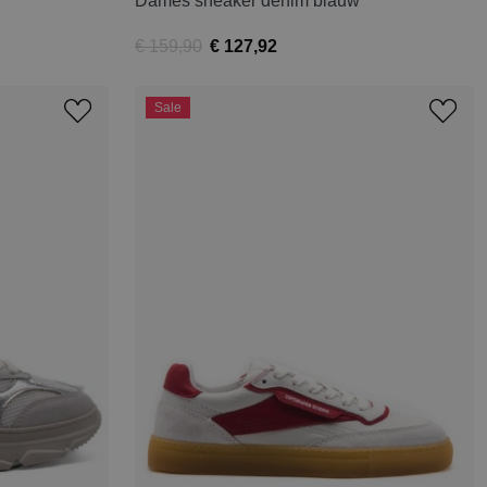
Dames sneaker denim blauw
€ 159,90
€ 127,92
Sale