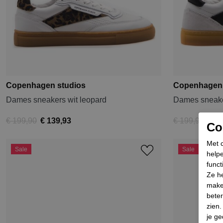
Copenhagen studios
Copenhagen 
Dames sneakers wit leopard
Dames sneake
€ 199,90
€ 139,93
€ 199,90
€ 13
Coo
Met c
Sale
Sale
helpe
funct
Ze he
make
beter
zien
je ge