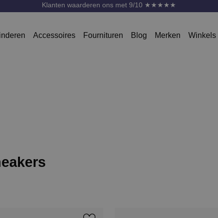
Gratis verzending vanaf 75 Euro * m.u.v. SALE
Klanten waarderen ons met 9/10 ★★★★★
inderen
Accessoires
Fournituren
Blog
Merken
Winkels
eakers