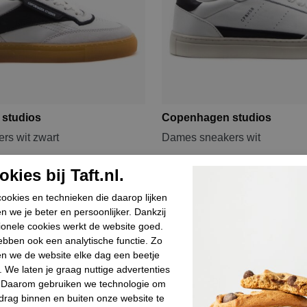
studios
Copenhagen studios
rs wit zwart
Dames sneakers wit
9,93
€ 199,90
€ 99,95
kies bij Taft.nl.
ookies en technieken die daarop lijken
Sale
n we je beter en persoonlijker. Dankzij
ionele cookies werkt de website goed.
bben ook een analytische functie. Zo
n we de website elke dag een beetje
. We laten je graag nuttige advertenties
. Daarom gebruiken we technologie om
drag binnen en buiten onze website te