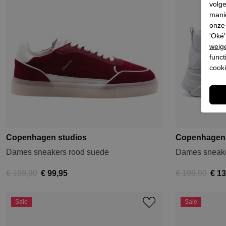
volg
mani
onze 
'Oké'
weig
funct
cooki
Copenhagen studios
Copenhagen 
Dames sneakers rood suede
Dames sneake
€ 199,90
€ 99,95
€ 199,90
€ 13
Sale
Sale