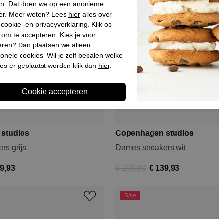
en. Dat doen we op een anonieme
er. Meer weten? Lees
hier
alles over
cookie- en privacyverklaring. Klik op
 om te accepteren. Kies je voor
eren
? Dan plaatsen we alleen
ionele cookies. Wil je zelf bepalen welke
es er geplaatst worden klik dan
hier
.
studios
Copenhagen studios
rs grijs
Dames sneakers wit
9,93
€ 199,90
€ 139,93
Sale