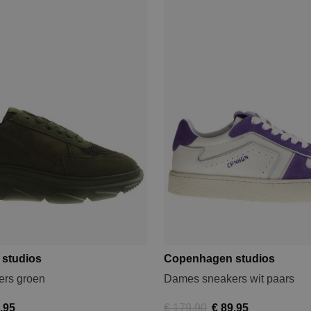
studios
Copenhagen studios
rs groen
Dames sneakers wit paars
,95
€ 179,90
€ 89,95