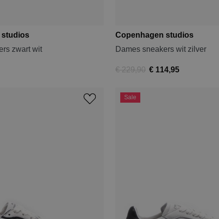
studios
Copenhagen studios
rs zwart wit
Dames sneakers wit zilver
€ 229,90
€ 114,95
Sale