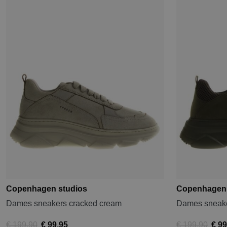
Copenhagen studios
Copenhagen 
Dames sneakers cracked cream
Dames sneake
€ 199,90
€ 99,95
€ 199,90
€ 99