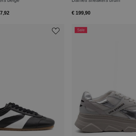
rs beige
Dames sneakers bruin
7,92
€ 199,90
Sale