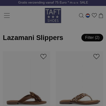
Gratis verzending vanaf 75 Euro * m.u.v. SALE
Lazamani Slippers
Filter
2