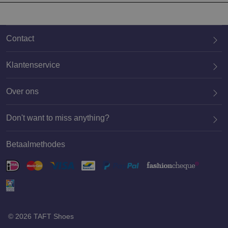
Contact
Klantenservice
Over ons
020 659 3444
Don't want to miss anything?
Betaalmethodes
Aanmelden
© 2026 TAFT Shoes