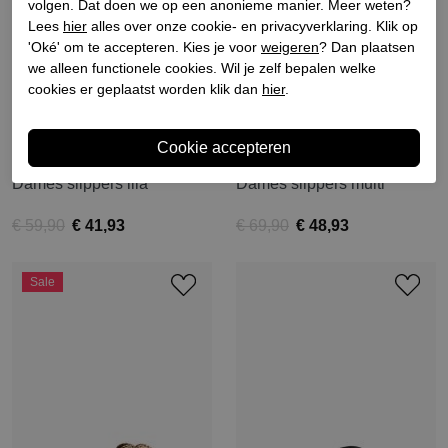
volgen. Dat doen we op een anonieme manier. Meer weten?
Lees
hier
alles over onze cookie- en privacyverklaring. Klik op
'Oké' om te accepteren. Kies je voor
weigeren
? Dan plaatsen
we alleen functionele cookies. Wil je zelf bepalen welke
cookies er geplaatst worden klik dan
hier
.
Lazamani
Lazamani
Dames slippers lila
Dames slippers multi
€ 59,90
€ 41,93
€ 69,90
€ 48,93
Sale