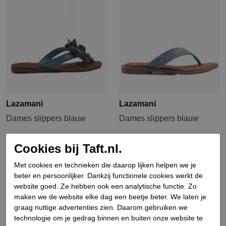
Lazamani
Lazamani
Dames slippers blauw
Dames slippers blauw
€ 64,90
€ 45,43
€ 49,90
€ 34,93
Cookies bij Taft.nl.
Met cookies en technieken die daarop lijken helpen we je
Sale
Sale
beter en persoonlijker. Dankzij functionele cookies werkt de
website goed. Ze hebben ook een analytische functie. Zo
maken we de website elke dag een beetje beter. We laten je
graag nuttige advertenties zien. Daarom gebruiken we
technologie om je gedrag binnen en buiten onze website te