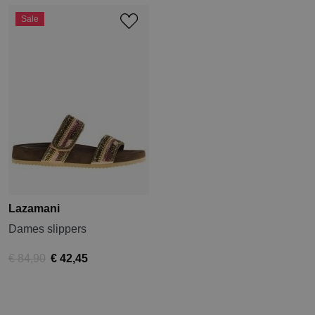
Sale
Lazamani
Dames slippers
€ 84,90
€ 42,45