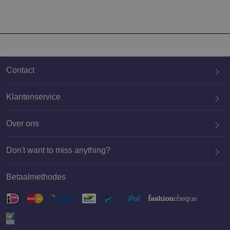
Contact
Klantenservice
Over ons
020 659 3444
Don't want to miss anything?
Betaalmethodes