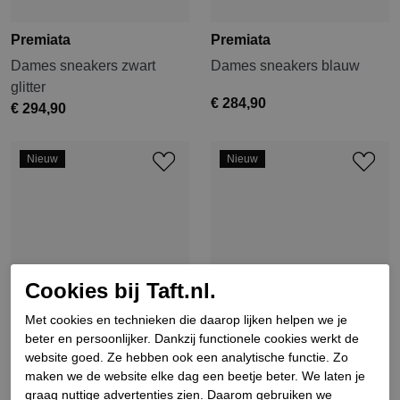
Premiata
Premiata
Dames sneakers zwart
Dames sneakers blauw
glitter
€ 284,90
€ 294,90
Nieuw
Nieuw
Cookies bij Taft.nl.
Met cookies en technieken die daarop lijken helpen we je
beter en persoonlijker. Dankzij functionele cookies werkt de
website goed. Ze hebben ook een analytische functie. Zo
maken we de website elke dag een beetje beter. We laten je
graag nuttige advertenties zien. Daarom gebruiken we
Premiata
Premiata