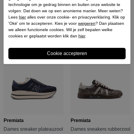
technologie om je gedrag binnen en buiten onze website te
Dames sneakers bruin
Dames instap sneakers
volgen. Dat doen we op een anonieme manier. Meer weten?
bruin
Lees
hier
alles over onze cookie- en privacyverklaring. Klik op
€ 284,90
€ 294,90
'Oké' om te accepteren. Kies je voor
weigeren
? Dan plaatsen
we alleen functionele cookies. Wil je zelf bepalen welke
cookies er geplaatst worden klik dan
hier
.
Nieuw
Nieuw
Premiata
Premiata
Dames sneaker plateauzool
Dames sneakers rubberzool