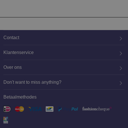
Contact
Klantenservice
Over ons
020 659 3444
Don't want to miss anything?
Betaalmethodes