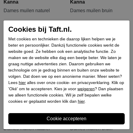
Kanna
Kanna
Dames muilen naturel
Dames muilen bruin
€ 109,90
€ 87,92
€ 129,90
Cookies bij Taft.nl.
Met cookies en technieken die daarop lijken helpen we je
beter en persoonlijker. Dankzij functionele cookies werkt de
website goed. Ze hebben ook een analytische functie. Zo
maken we de website elke dag een beetje beter. We laten je
graag nuttige advertenties zien. Daarom gebruiken we
technologie om je gedrag binnen en buiten onze website te
volgen. Dat doen we op een anonieme manier. Meer weten?
Lees
hier
alles over onze cookie- en privacyverklaring. Klik op
'Oké' om te accepteren. Kies je voor
weigeren
? Dan plaatsen
we alleen functionele cookies. Wil je zelf bepalen welke
cookies er geplaatst worden klik dan
hier
.
Kanna
Kanna
Dames muilen naturel
Dames muilen bruin