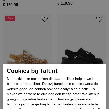
€ 119,90
€ 129,90
Sale
Cookies bij Taft.nl.
Met cookies en technieken die daarop lijken helpen we je
beter en persoonlijker. Dankzij functionele cookies werkt de
Keen
Keen
website goed. Ze hebben ook een analytische functie. Zo
Dames sandalen oranje
Dames sandalen plateau
maken we de website elke dag een beetje beter. We laten je
zwart
graag nuttige advertenties zien. Daarom gebruiken we
€ 119,90
€ 95,92
€ 159,90
technologie om je gedrag binnen en buiten onze website te