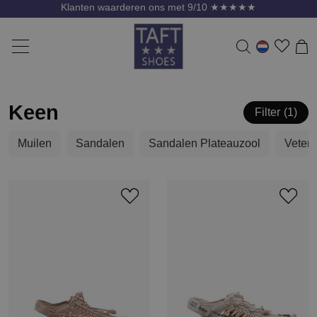
Klanten waarderen ons met 9/10 ★★★★★
Keen
Filter
1
Muilen
Sandalen
Sandalen Plateauzool
Veter