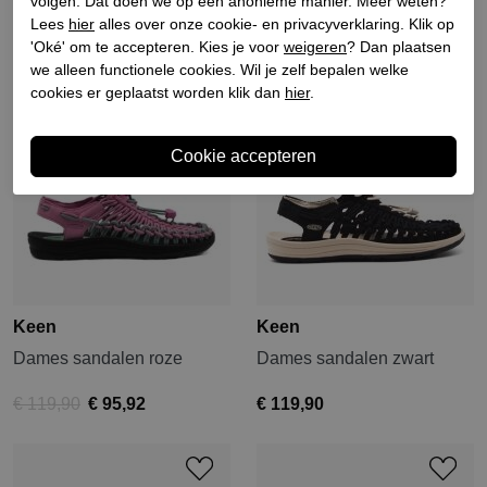
volgen. Dat doen we op een anonieme manier. Meer weten?
Lees
hier
alles over onze cookie- en privacyverklaring. Klik op
Sale
'Oké' om te accepteren. Kies je voor
weigeren
? Dan plaatsen
we alleen functionele cookies. Wil je zelf bepalen welke
cookies er geplaatst worden klik dan
hier
.
Keen
Keen
Dames sandalen roze
Dames sandalen zwart
€ 119,90
€ 95,92
€ 119,90