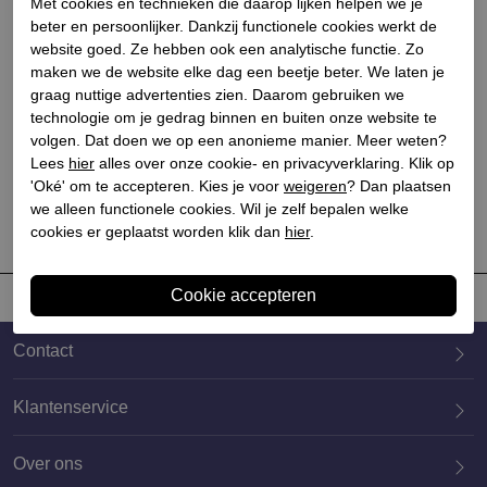
Met cookies en technieken die daarop lijken helpen we je
beter en persoonlijker. Dankzij functionele cookies werkt de
website goed. Ze hebben ook een analytische functie. Zo
maken we de website elke dag een beetje beter. We laten je
graag nuttige advertenties zien. Daarom gebruiken we
Karma of charme
technologie om je gedrag binnen en buiten onze website te
Dames enkellaarsjes blauw
volgen. Dat doen we op een anonieme manier. Meer weten?
Lees
hier
alles over onze cookie- en privacyverklaring. Klik op
€ 259,90
€ 181,93
'Oké' om te accepteren. Kies je voor
weigeren
? Dan plaatsen
we alleen functionele cookies. Wil je zelf bepalen welke
cookies er geplaatst worden klik dan
hier
.
Contact
Klantenservice
Over ons
020 659 3444