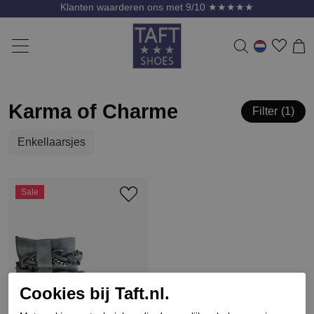
Klanten waarderen ons met 9/10 ★★★★★
Karma of Charme
Filter
1
Enkellaarsjes
Sale
Cookies bij Taft.nl.