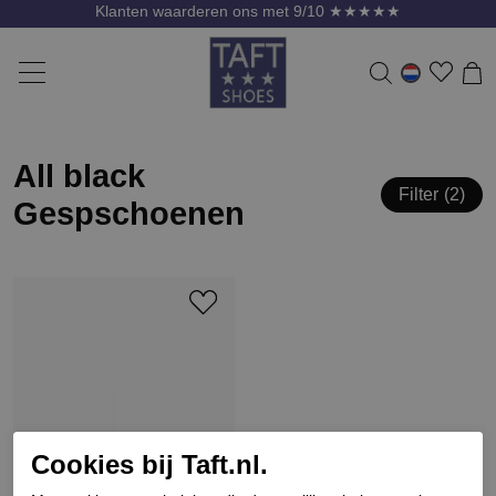
Klanten waarderen ons met 9/10 ★★★★★
All black
Filter
2
Gespschoenen
Cookies bij Taft.nl.