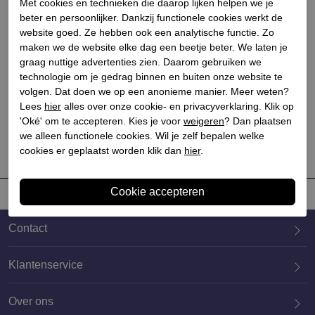
Met cookies en technieken die daarop lijken helpen we je
beter en persoonlijker. Dankzij functionele cookies werkt de
website goed. Ze hebben ook een analytische functie. Zo
maken we de website elke dag een beetje beter. We laten je
graag nuttige advertenties zien. Daarom gebruiken we
All black
technologie om je gedrag binnen en buiten onze website te
Dames gespschoenen
volgen. Dat doen we op een anonieme manier. Meer weten?
rubberzolen b
Lees
hier
alles over onze cookie- en privacyverklaring. Klik op
€ 114,90
'Oké' om te accepteren. Kies je voor
weigeren
? Dan plaatsen
we alleen functionele cookies. Wil je zelf bepalen welke
cookies er geplaatst worden klik dan
hier
.
Contact
Klantenservice
Over ons
020 659 3444