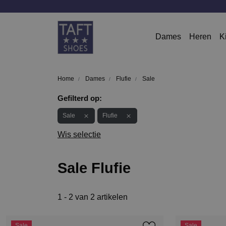
Dames
Heren
K
Home
Dames
Flufie
Sale
Gefilterd op:
Sale
Flufie
Wis selectie
Sale Flufie
1 - 2 van 2 artikelen
Sale
Sale