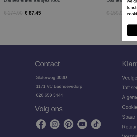
Dames enkellaarsjes rood
Dames enkella
weig
funct
€ 174,90
€ 87,45
€ 159,90
€ 79
cooki
Contact
Klan
Sloterweg 303D
Veelge
1171 VC Badhoevedorp
Taft se
020 659 3444
Algem
Volg ons
Cookie
Spaar 
Retour
Verzen