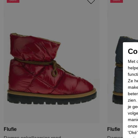
Coo
Met c
helpe
funct
Ze he
make
beter
zien
je ge
volg
mani
onze 
Flufie
Flufie
'Oké'