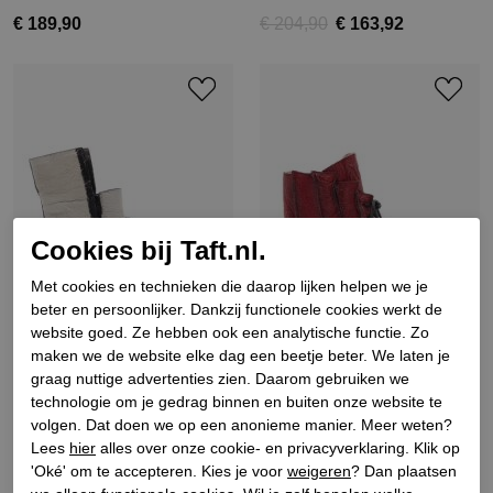
€ 189,90
€ 204,90
€ 163,92
Cookies bij Taft.nl.
Met cookies en technieken die daarop lijken helpen we je
beter en persoonlijker. Dankzij functionele cookies werkt de
website goed. Ze hebben ook een analytische functie. Zo
maken we de website elke dag een beetje beter. We laten je
graag nuttige advertenties zien. Daarom gebruiken we
Papucei
Papucei
technologie om je gedrag binnen en buiten onze website te
Dames enkellaarzen zwart
Dames veterboots rood
volgen. Dat doen we op een anonieme manier. Meer weten?
wit
Lees
hier
alles over onze cookie- en privacyverklaring. Klik op
€ 199,90
€ 194,90
'Oké' om te accepteren. Kies je voor
weigeren
? Dan plaatsen