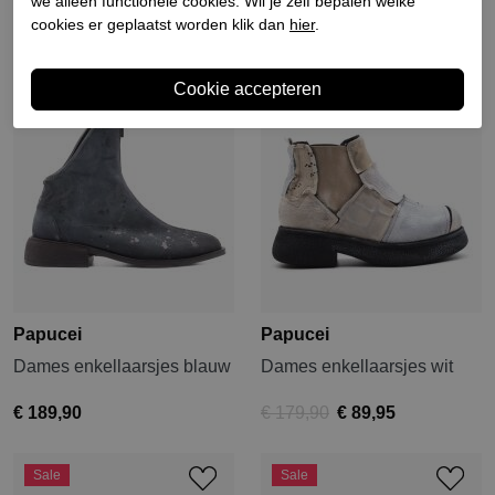
we alleen functionele cookies. Wil je zelf bepalen welke
cookies er geplaatst worden klik dan
hier
.
Sale
Papucei
Papucei
Dames enkellaarsjes blauw
Dames enkellaarsjes wit
€ 189,90
€ 179,90
€ 89,95
Sale
Sale