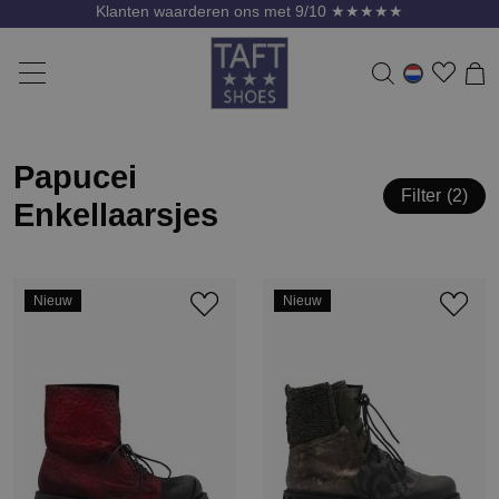
Klanten waarderen ons met 9/10 ★★★★★
Papucei
Filter
2
Enkellaarsjes
Nieuw
Nieuw