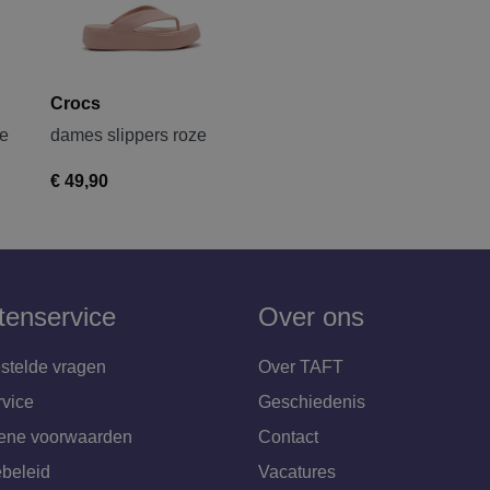
Crocs
ge
dames slippers roze
€ 49,90
tenservice
Over ons
stelde vragen
Over TAFT
rvice
Geschiedenis
ene voorwaarden
Contact
beleid
Vacatures