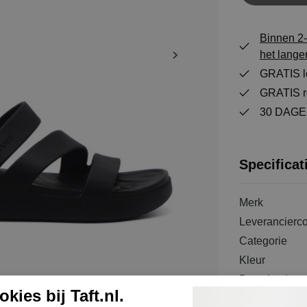
Binnen 2-
het lange
GRATIS le
GRATIS re
30 DAGEN
Specificat
Merk
Leverancierc
Categorie
Kleur
Bestelcode
kies bij Taft.nl.
Materiaal bui