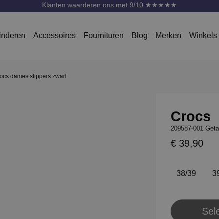
Klanten waarderen ons met 9/10 ★★★★★
inderen
Accessoires
Fournituren
Blog
Merken
Winkels
ocs dames slippers zwart
Crocs
209587-001 Geta
€ 39,90
38/39
3
Sel
Pl