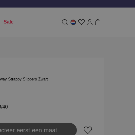
Sale
way Strappy Slippers Zwart
9/40
ecteer eerst een maat
aats in winkeltas