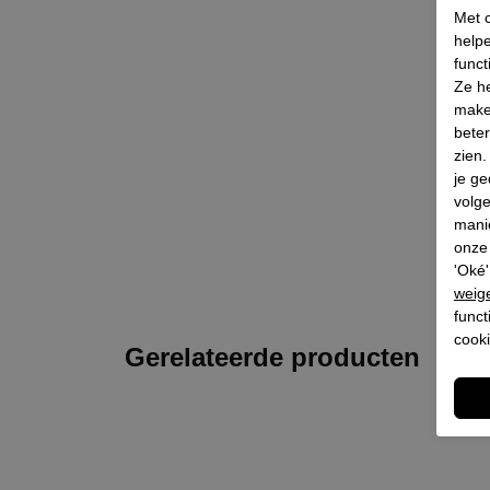
Met c
helpe
funct
Ze he
make
beter
zien
je ge
volg
mani
onze 
'Oké'
weig
funct
cooki
Gerelateerde producten