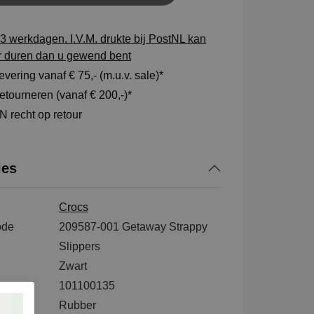
3 werkdagen. I.V.M. drukte bij PostNL kan
r duren dan u gewend bent
vering vanaf € 75,- (m.u.v. sale)*
tourneren (vanaf € 200,-)*
 recht op retour
ies
Crocs
ode
209587-001 Getaway Strappy
Slippers
Zwart
101100135
tenkant
Rubber