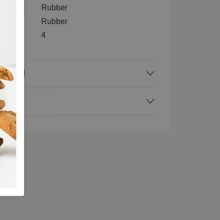
nenkant
Rubber
l
Rubber
4
rraad
ing