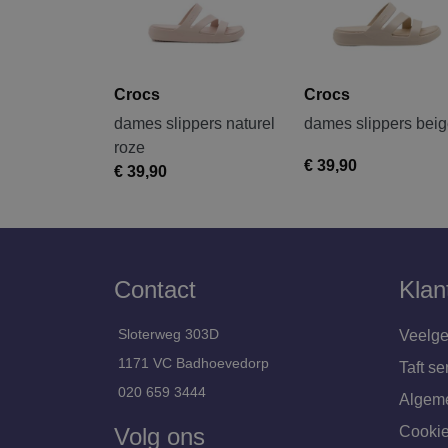
Crocs
Crocs
dames slippers naturel
dames slippers bei
roze
€ 39,90
€ 39,90
Contact
Klan
Sloterweg 303D
Veelge
1171 VC Badhoevedorp
Taft se
020 659 3444
Algem
Volg ons
Cookie