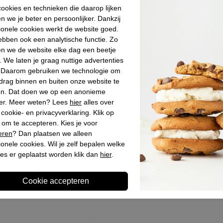
Materiaal bin
ookies en technieken die daarop lijken
n we je beter en persoonlijker. Dankzij
Materiaal zoo
ionele cookies werkt de website goed.
Hakhoogte
bben ook een analytische functie. Zo
n we de website elke dag een beetje
. We laten je graag nuttige advertenties
. Daarom gebruiken we technologie om
Winkelvoo
drag binnen en buiten onze website te
en. Dat doen we op een anonieme
Omschrijv
er. Meer weten? Lees
hier
alles over
cookie- en privacyverklaring. Klik op
 om te accepteren. Kies je voor
eren
? Dan plaatsen we alleen
ionele cookies. Wil je zelf bepalen welke
es er geplaatst worden klik dan
hier
.
Laatst bekeken