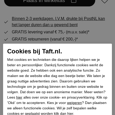
Plaats in winkeltas
Binnen 2-3 werkdagen. I.V.M. drukte bij PostNL kan
het langer duren dan u gewend bent
GRATIS levering vanaf € 75,- (m.u.v. sale)*
GRATIS retourneren (vanaf € 200,-)*
30 DAGEN recht op retour
Cookies bij Taft.nl.
Met cookies en technieken die daarop lijken helpen we je
beter en persoonlijker. Dankzij functionele cookies werkt de
Specificaties
website goed. Ze hebben ook een analytische functie. Zo
maken we de website elke dag een beetje beter. We laten je
Merk
Cordwainer
graag nuttige advertenties zien. Daarom gebruiken we
technologie om je gedrag binnen en buiten onze website te
Leveranciercode
261W44505-2D2
volgen. Dat doen we op een anonieme manier. Meer weten?
Categorie
Enkellaarsjes
Lees
hier
alles over onze cookie- en privacyverklaring. Klik op
Kleur
Naturel
'Oké' om te accepteren. Kies je voor
weigeren
? Dan plaatsen
we alleen functionele cookies. Wil je zelf bepalen welke
Bestelcode
143700157
cookies er geplaatst worden klik dan
hier
.