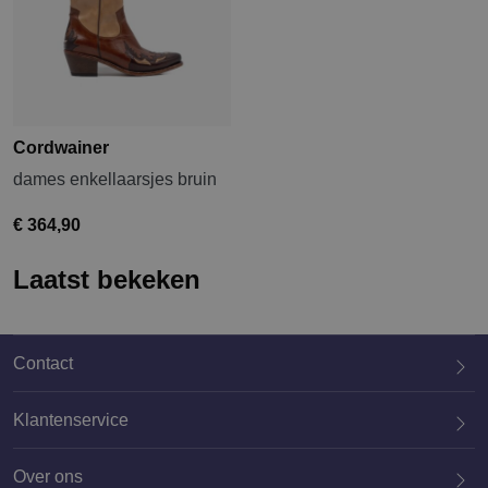
Cordwainer
dames enkellaarsjes bruin
€ 364,90
Laatst bekeken
Contact
Klantenservice
Over ons
020 659 3444