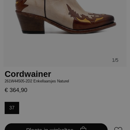
1
/5
Cordwainer
261W44505-2D2 Enkellaarsjes Naturel
€ 364,90
37