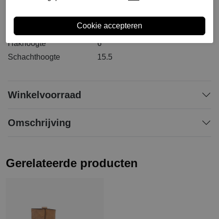
Materiaal buitenkant
Leer
Materiaal binnenkant
Leer
Materiaal zool
Leer
Hakhoogte
6
Schachthoogte
15.5
Winkelvoorraad
Omschrijving
Gerelateerde producten