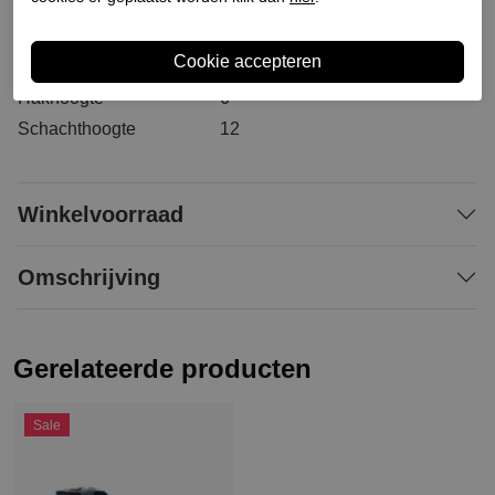
Materiaal buitenkant
Leer
Materiaal binnenkant
Leer
Materiaal zool
Leer
Hakhoogte
6
Schachthoogte
12
Winkelvoorraad
Omschrijving
Gerelateerde producten
Sale