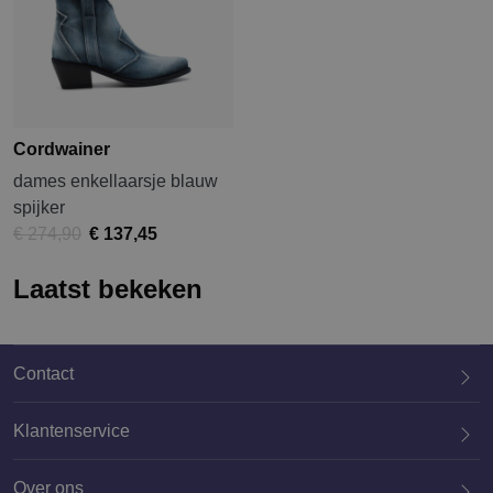
Cordwainer
dames enkellaarsje blauw
spijker
€ 274,90
€ 137,45
Laatst bekeken
Contact
Klantenservice
Over ons
020 659 3444