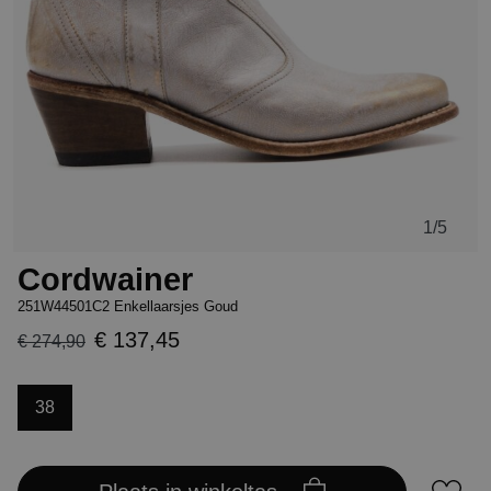
1
/5
Cordwainer
251W44501C2 Enkellaarsjes Goud
€ 137,45
€ 274,90
38