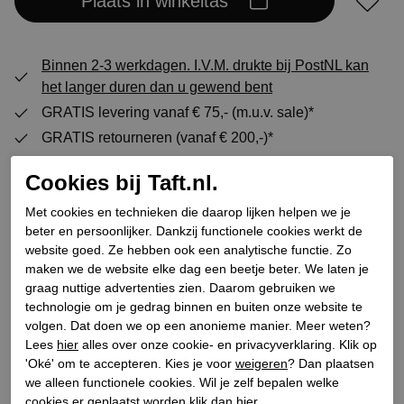
Plaats in winkeltas
Binnen 2-3 werkdagen. I.V.M. drukte bij PostNL kan
het langer duren dan u gewend bent
GRATIS levering vanaf € 75,- (m.u.v. sale)*
GRATIS retourneren (vanaf € 200,-)*
30 DAGEN recht op retour
Cookies bij Taft.nl.
Met cookies en technieken die daarop lijken helpen we je
Specificaties
beter en persoonlijker. Dankzij functionele cookies werkt de
website goed. Ze hebben ook een analytische functie. Zo
maken we de website elke dag een beetje beter. We laten je
Merk
Cordwainer
graag nuttige advertenties zien. Daarom gebruiken we
technologie om je gedrag binnen en buiten onze website te
Leveranciercode
251W44501C2
volgen. Dat doen we op een anonieme manier. Meer weten?
Categorie
Enkellaarsjes
Lees
hier
alles over onze cookie- en privacyverklaring. Klik op
Kleur
Goud
'Oké' om te accepteren. Kies je voor
weigeren
? Dan plaatsen
we alleen functionele cookies. Wil je zelf bepalen welke
Bestelcode
143000039
cookies er geplaatst worden klik dan
hier
.