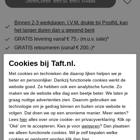
Selecteer eerst een maat
Plaats in winkeltas
Binnen 2-3 werkdagen. I.V.M. drukte bij PostNL kan
het langer duren dan u gewend bent
GRATIS levering vanaf € 75,- (m.u.v. sale)*
GRATIS retourneren (vanaf € 200,-)*
30 DAGEN recht op retour
Cookies bij Taft.nl.
Met cookies en technieken die daarop lijken helpen we je
Specificaties
beter en persoonlijker. Dankzij functionele cookies werkt de
website goed. Ze hebben ook een analytische functie. Zo
maken we de website elke dag een beetje beter. We laten je
Merk
Cordwainer
graag nuttige advertenties zien. Daarom gebruiken we
technologie om je gedrag binnen en buiten onze website te
Leveranciercode
232M23028D2
volgen. Dat doen we op een anonieme manier. Meer weten?
Categorie
Halfhoge veterschoenen
Lees
hier
alles over onze cookie- en privacyverklaring. Klik op
Kleur
Naturel
'Oké' om te accepteren. Kies je voor
weigeren
? Dan plaatsen
we alleen functionele cookies. Wil je zelf bepalen welke
Bestelcode
261700146
cookies er geplaatst worden klik dan
hier
.