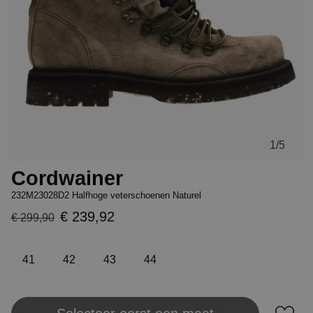
1
/5
Cordwainer
232M23028D2 Halfhoge veterschoenen Naturel
€ 239,92
€ 299,90
41
42
43
44