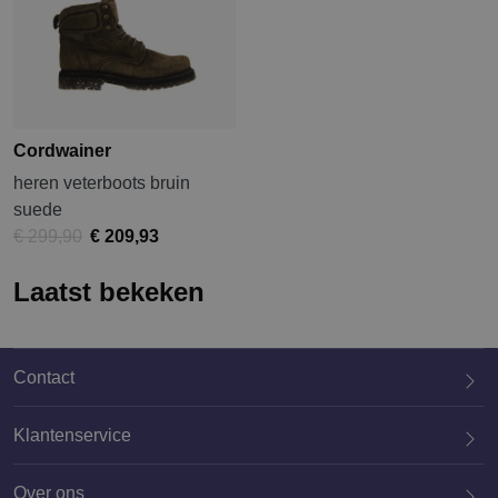
Cordwainer
heren veterboots bruin
suede
€ 299,90
€ 209,93
Laatst bekeken
Contact
Klantenservice
Over ons
020 659 3444