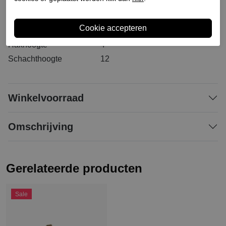
Materiaal buitenkant
Leer
Materiaal binnenkant
Leer
Materiaal zool
Synthetisch
Hakhoogte
4
Schachthoogte
12
Winkelvoorraad
Omschrijving
Gerelateerde producten
Sale