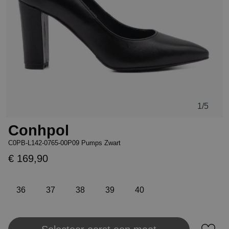
1
/5
Conhpol
C0PB-L142-0765-00P09 Pumps Zwart
€ 169,90
36
37
38
39
40