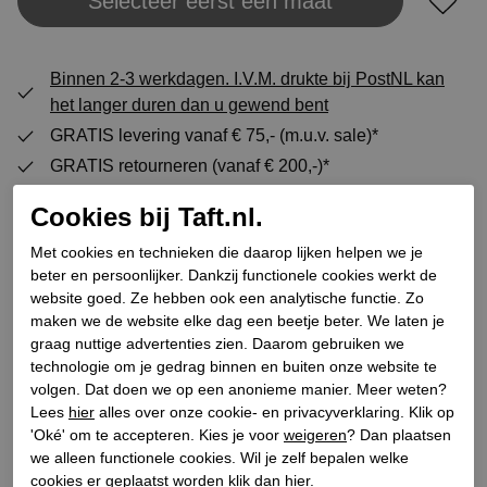
Selecteer eerst een maat
Plaats in winkeltas
Binnen 2-3 werkdagen. I.V.M. drukte bij PostNL kan
het langer duren dan u gewend bent
GRATIS levering vanaf € 75,- (m.u.v. sale)*
GRATIS retourneren (vanaf € 200,-)*
30 DAGEN recht op retour
Cookies bij Taft.nl.
Met cookies en technieken die daarop lijken helpen we je
beter en persoonlijker. Dankzij functionele cookies werkt de
Specificaties
website goed. Ze hebben ook een analytische functie. Zo
maken we de website elke dag een beetje beter. We laten je
Merk
Conhpol
graag nuttige advertenties zien. Daarom gebruiken we
technologie om je gedrag binnen en buiten onze website te
Leveranciercode
C0PB-L142-0765-00P09
volgen. Dat doen we op een anonieme manier. Meer weten?
Categorie
Pumps
Lees
hier
alles over onze cookie- en privacyverklaring. Klik op
Kleur
Zwart
'Oké' om te accepteren. Kies je voor
weigeren
? Dan plaatsen
we alleen functionele cookies. Wil je zelf bepalen welke
Bestelcode
155100094
cookies er geplaatst worden klik dan
hier
.