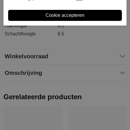
Materiaal buitenkant
Leer
Materiaal binnenkant
Leer
Materiaal zool
Rubber
Hakhoogte
8.5
Schachthoogte
6.5
Winkelvoorraad
Omschrijving
Gerelateerde producten