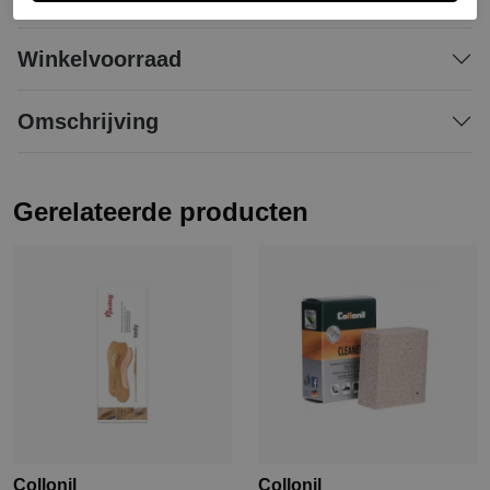
Winkelvoorraad
Omschrijving
Gerelateerde producten
Collonil
Collonil