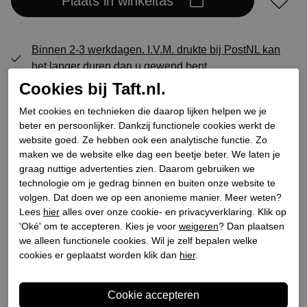
Plaats in winkeltas
Binnen 2-3 werkdagen. I.V.M. drukte bij PostNL kan
het langer duren dan u gewend bent
Cookies bij Taft.nl.
GRATIS levering vanaf € 75,- (m.u.v. sale)*
GRATIS retourneren (vanaf € 200,-)*
Met cookies en technieken die daarop lijken helpen we je
30 DAGEN recht op retour
beter en persoonlijker. Dankzij functionele cookies werkt de
website goed. Ze hebben ook een analytische functie. Zo
maken we de website elke dag een beetje beter. We laten je
graag nuttige advertenties zien. Daarom gebruiken we
Specificaties
technologie om je gedrag binnen en buiten onze website te
volgen. Dat doen we op een anonieme manier. Meer weten?
Lees
hier
alles over onze cookie- en privacyverklaring. Klik op
Merk
Collonil
'Oké' om te accepteren. Kies je voor
weigeren
? Dan plaatsen
Leveranciercode
88411199 Laarzenknecht
we alleen functionele cookies. Wil je zelf bepalen welke
Categorie
Fournituren
cookies er geplaatst worden klik dan
hier
.
Kleur
Multi
Bestelcode
860300003