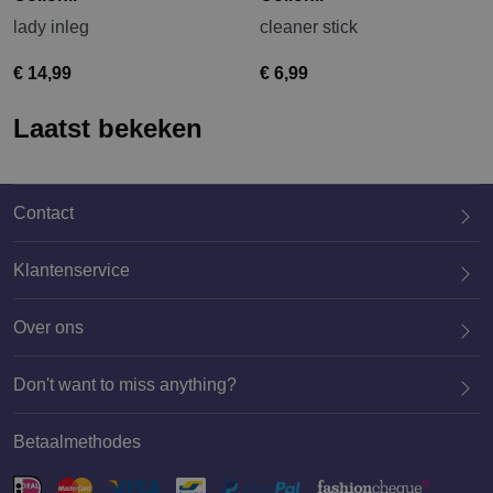
lady inleg
cleaner stick
€ 14,99
€ 6,99
Laatst bekeken
Contact
Klantenservice
Over ons
020 659 3444
Don't want to miss anything?
Betaalmethodes