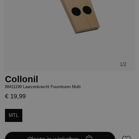
1
/2
Collonil
88411199 Laarzenknecht Fournituren Multi
€ 19,99
MTL