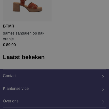
BTMR
dames sandalen op hak
oranje
€ 89,90
Laatst bekeken
Contact
Klantenservice
Over ons
020 659 3444