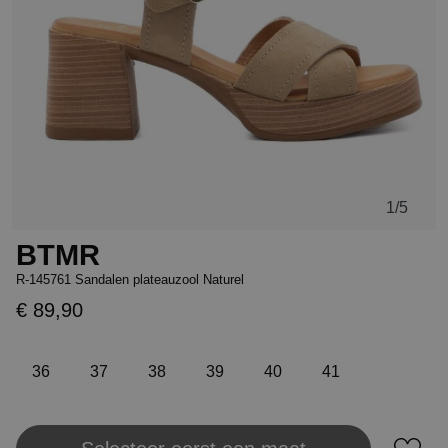
1
/5
BTMR
R-145761 Sandalen plateauzool Naturel
€ 89,90
36
37
38
39
40
41