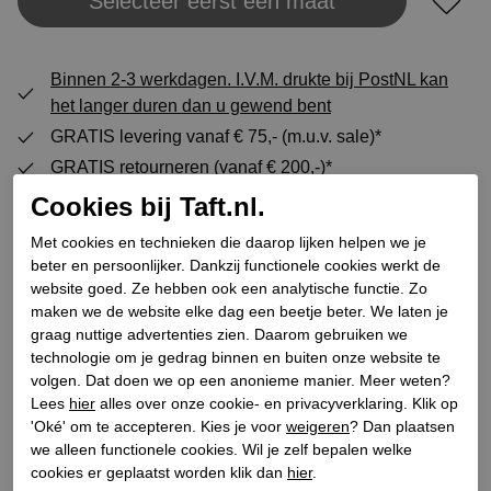
Selecteer eerst een maat
Plaats in winkeltas
Binnen 2-3 werkdagen. I.V.M. drukte bij PostNL kan
het langer duren dan u gewend bent
GRATIS levering vanaf € 75,- (m.u.v. sale)*
GRATIS retourneren (vanaf € 200,-)*
30 DAGEN recht op retour
Cookies bij Taft.nl.
Met cookies en technieken die daarop lijken helpen we je
beter en persoonlijker. Dankzij functionele cookies werkt de
Specificaties
website goed. Ze hebben ook een analytische functie. Zo
maken we de website elke dag een beetje beter. We laten je
graag nuttige advertenties zien. Daarom gebruiken we
Merk
BTMR
technologie om je gedrag binnen en buiten onze website te
Leveranciercode
R-145761
volgen. Dat doen we op een anonieme manier. Meer weten?
Lees
hier
alles over onze cookie- en privacyverklaring. Klik op
Categorie
Sandalen plateauzool
'Oké' om te accepteren. Kies je voor
weigeren
? Dan plaatsen
Kleur
Naturel
we alleen functionele cookies. Wil je zelf bepalen welke
Bestelcode
126700031
cookies er geplaatst worden klik dan
hier
.