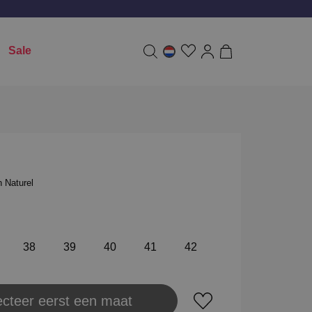
Sale
 Naturel
38
39
40
41
42
ecteer eerst een maat
aats in winkeltas