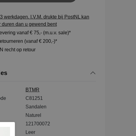
3 werkdagen. I.V.M. drukte bij PostNL kan
r duren dan u gewend bent
vering vanaf € 75,- (m.u.v. sale)*
tourneren (vanaf € 200,-)*
 recht op retour
ies
BTMR
ode
C81251
Sandalen
Naturel
121700072
tenkant
Leer