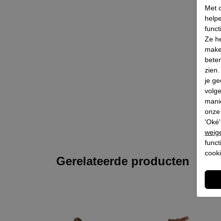
Met c
helpe
funct
Ze he
make
beter
zien
je ge
volg
mani
onze 
'Oké'
weig
funct
cooki
Gerelateerde producten