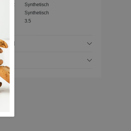
nenkant
Synthetisch
l
Synthetisch
3.5
rraad
ing