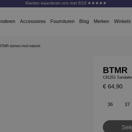
Klanten waarderen ons met 9/10 ★★★★★
inderen
Accessoires
Fournituren
Blog
Merken
Winkels
TMR dames muil naturel
BTMR
C81251 Sandalen
€ 64,90
36
37
Sel
Pl