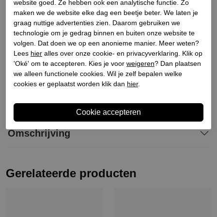
Bestelcode
141100293
website goed. Ze hebben ook een analytische functie. Zo
maken we de website elke dag een beetje beter. We laten je
Materiaal buitenkant
Leer
graag nuttige advertenties zien. Daarom gebruiken we
Materiaal binnenkant
Leer/synthetisch
technologie om je gedrag binnen en buiten onze website te
Materiaal zool
Synthetisch
volgen. Dat doen we op een anonieme manier. Meer weten?
Lees
hier
alles over onze cookie- en privacyverklaring. Klik op
Hakhoogte
3.5
'Oké' om te accepteren. Kies je voor
weigeren
? Dan plaatsen
Schachthoogte
12.5
we alleen functionele cookies. Wil je zelf bepalen welke
cookies er geplaatst worden klik dan
hier
.
Winkelvoorraad
Omschrijving
Gerelateerde producten