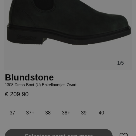
1
/5
Blundstone
1308 Dress Boot (U) Enkellaarsjes Zwart
€ 209,90
37
37+
38
38+
39
40