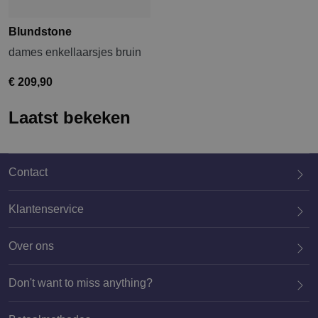
Blundstone
dames enkellaarsjes bruin
€ 209,90
Laatst bekeken
Contact
Klantenservice
Over ons
020 659 3444
Don't want to miss anything?