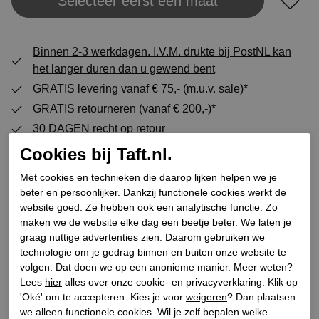
Selecteer eerst een maat
Plaats in winkeltas
Binnen 2-3 werkdagen. I.V.M. drukte bij PostNL kan
het langer duren dan u gewend bent
GRATIS levering vanaf € 75,- (m.u.v. sale)*
GRATIS retourneren (vanaf € 200,-)*
30 DAGEN recht op retour
Cookies bij Taft.nl.
Met cookies en technieken die daarop lijken helpen we je
Specificaties
beter en persoonlijker. Dankzij functionele cookies werkt de
website goed. Ze hebben ook een analytische functie. Zo
maken we de website elke dag een beetje beter. We laten je
Merk
Belang
graag nuttige advertenties zien. Daarom gebruiken we
Leveranciercode
08320
technologie om je gedrag binnen en buiten onze website te
Categorie
Enkellaarsjes plateauzool
volgen. Dat doen we op een anonieme manier. Meer weten?
Lees
hier
alles over onze cookie- en privacyverklaring. Klik op
Kleur
Zwart
'Oké' om te accepteren. Kies je voor
weigeren
? Dan plaatsen
Bestelcode
146100146
we alleen functionele cookies. Wil je zelf bepalen welke