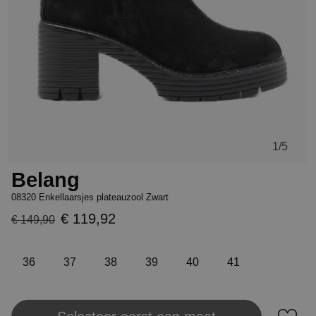
1
/5
Belang
08320 Enkellaarsjes plateauzool Zwart
€ 119,92
€ 149,90
36
37
38
39
40
41