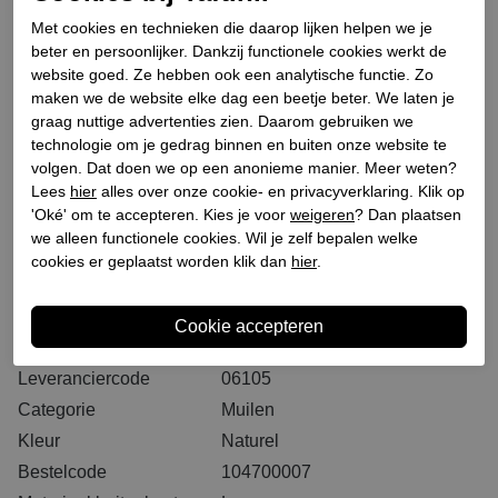
Selecteer eerst een maat
Plaats in winkeltas
Met cookies en technieken die daarop lijken helpen we je
beter en persoonlijker. Dankzij functionele cookies werkt de
website goed. Ze hebben ook een analytische functie. Zo
Binnen 2-3 werkdagen. I.V.M. drukte bij PostNL kan
maken we de website elke dag een beetje beter. We laten je
het langer duren dan u gewend bent
graag nuttige advertenties zien. Daarom gebruiken we
GRATIS levering vanaf € 75,- (m.u.v. sale)*
technologie om je gedrag binnen en buiten onze website te
volgen. Dat doen we op een anonieme manier. Meer weten?
GRATIS retourneren (vanaf € 200,-)*
Lees
hier
alles over onze cookie- en privacyverklaring. Klik op
30 DAGEN recht op retour
'Oké' om te accepteren. Kies je voor
weigeren
? Dan plaatsen
we alleen functionele cookies. Wil je zelf bepalen welke
cookies er geplaatst worden klik dan
hier
.
Specificaties
Merk
Belang
Leveranciercode
06105
Categorie
Muilen
Kleur
Naturel
Bestelcode
104700007