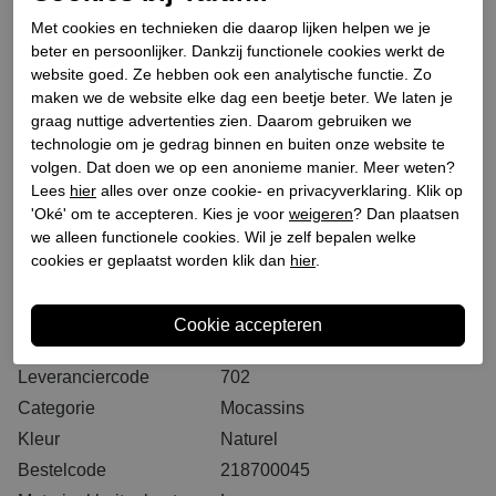
Selecteer eerst een maat
Plaats in winkeltas
Met cookies en technieken die daarop lijken helpen we je
beter en persoonlijker. Dankzij functionele cookies werkt de
website goed. Ze hebben ook een analytische functie. Zo
Binnen 2-3 werkdagen. I.V.M. drukte bij PostNL kan
maken we de website elke dag een beetje beter. We laten je
het langer duren dan u gewend bent
graag nuttige advertenties zien. Daarom gebruiken we
GRATIS levering vanaf € 75,- (m.u.v. sale)*
technologie om je gedrag binnen en buiten onze website te
volgen. Dat doen we op een anonieme manier. Meer weten?
GRATIS retourneren (vanaf € 200,-)*
Lees
hier
alles over onze cookie- en privacyverklaring. Klik op
30 DAGEN recht op retour
'Oké' om te accepteren. Kies je voor
weigeren
? Dan plaatsen
we alleen functionele cookies. Wil je zelf bepalen welke
cookies er geplaatst worden klik dan
hier
.
Specificaties
Merk
Angel Sansano
Leveranciercode
702
Categorie
Mocassins
Kleur
Naturel
Bestelcode
218700045