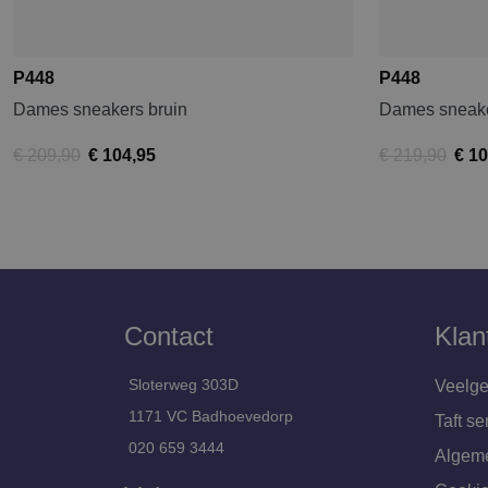
P448
P448
Dames sneakers bruin
Dames sneake
€ 209,90
€ 104,95
€ 219,90
€ 10
Contact
Klan
Sloterweg 303D
Veelge
1171 VC Badhoevedorp
Taft se
020 659 3444
Algem