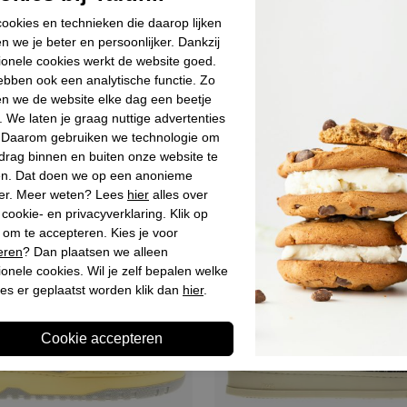
rs ecru beige
Dames sneakes wit lila glitter
ookies en technieken die daarop lijken
9,95
€ 219,90
€ 109,95
n we je beter en persoonlijker. Dankzij
ionele cookies werkt de website goed.
bben ook een analytische functie. Zo
Sale
n we de website elke dag een beetje
. We laten je graag nuttige advertenties
. Daarom gebruiken we technologie om
drag binnen en buiten onze website te
en. Dat doen we op een anonieme
er. Meer weten? Lees
hier
alles over
cookie- en privacyverklaring. Klik op
 om te accepteren. Kies je voor
eren
? Dan plaatsen we alleen
ionele cookies. Wil je zelf bepalen welke
es er geplaatst worden klik dan
hier
.