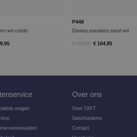
P448
rs wit combi
Dames sneakers zwart wit
9,95
€ 209,90
€ 104,95
tenservice
Over ons
stelde vragen
Over TAFT
rvice
Geschiedenis
ene voorwaarden
Contact