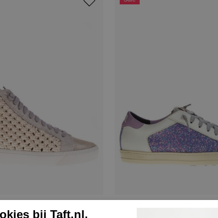
P448
kies bij Taft.nl.