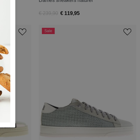
Dames sneakers naturel
€ 239,90
€ 119,95
Sale