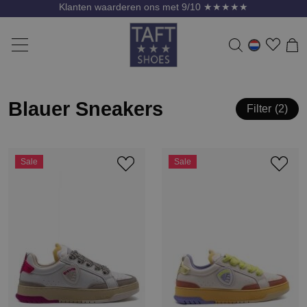
Klanten waarderen ons met 9/10 ★★★★★
Blauer Sneakers
Filter
2
Sale
Sale