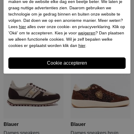
maken we de website elke dag een beetje beter. We laten je
Blauer
Blauer
graag nuttige advertenties zien. Daarom gebruiken we
Heren sneakers zwart bruin
Dames sneakers gevoerd
technologie om je gedrag binnen en buiten onze website te
creme
volgen. Dat doen we op een anonieme manier. Meer weten?
€ 169,90
€ 84,95
Lees
hier
alles over onze cookie- en privacyverklaring. Klik op
€ 134,90
€ 67,45
'Oké' om te accepteren. Kies je voor
weigeren
? Dan plaatsen
we alleen functionele cookies. Wil je zelf bepalen welke
Sale
cookies er geplaatst worden klik dan
hier
.
Blauer
Blauer
Dames sneakers
Dames sneakers bruin