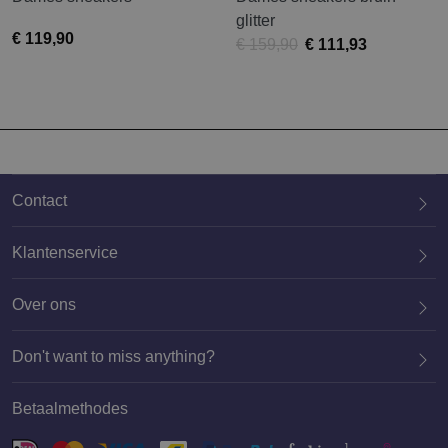
glitter
€ 119,90
€ 159,90
€ 111,93
Contact
Klantenservice
Over ons
020 659 3444
Don't want to miss anything?
Betaalmethodes