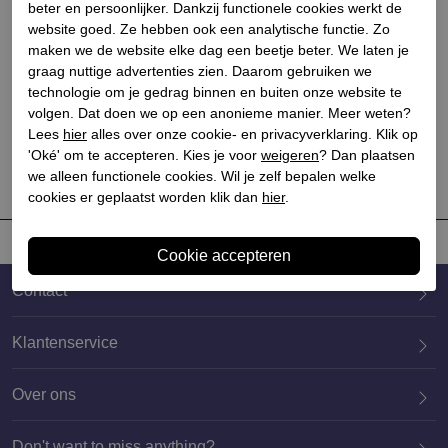
beter en persoonlijker. Dankzij functionele cookies werkt de
website goed. Ze hebben ook een analytische functie. Zo
maken we de website elke dag een beetje beter. We laten je
All black
graag nuttige advertenties zien. Daarom gebruiken we
Dames sandalen op hak
technologie om je gedrag binnen en buiten onze website te
goud
volgen. Dat doen we op een anonieme manier. Meer weten?
Lees
hier
alles over onze cookie- en privacyverklaring. Klik op
€ 124,90
'Oké' om te accepteren. Kies je voor
weigeren
? Dan plaatsen
we alleen functionele cookies. Wil je zelf bepalen welke
cookies er geplaatst worden klik dan
hier
.
Contact
Klantenservice
Over ons
020 659 3444
Don't want to miss anything?