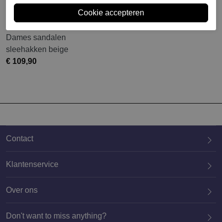
Kanna
Dames sandalen
sleehakken beige
€ 109,90
Contact
Klantenservice
Over ons
020 659 3444
Don't want to miss anything?