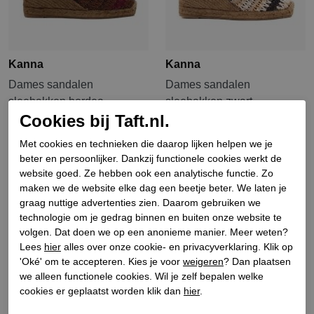
Kanna
Kanna
Dames sandalen
Dames sandalen
sleehakken bordea
sleehakken zwart
Cookies bij Taft.nl.
€ 109,90
€ 109,90
Met cookies en technieken die daarop lijken helpen we je
beter en persoonlijker. Dankzij functionele cookies werkt de
website goed. Ze hebben ook een analytische functie. Zo
maken we de website elke dag een beetje beter. We laten je
graag nuttige advertenties zien. Daarom gebruiken we
technologie om je gedrag binnen en buiten onze website te
volgen. Dat doen we op een anonieme manier. Meer weten?
Lees
hier
alles over onze cookie- en privacyverklaring. Klik op
'Oké' om te accepteren. Kies je voor
weigeren
? Dan plaatsen
we alleen functionele cookies. Wil je zelf bepalen welke
cookies er geplaatst worden klik dan
hier
.