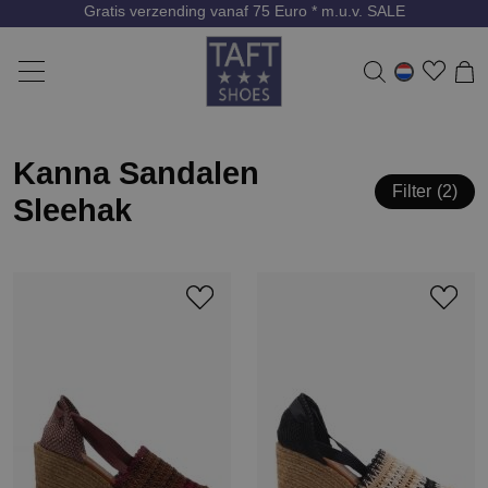
Gratis verzending vanaf 75 Euro * m.u.v. SALE
Kanna Sandalen
Filter
2
Sleehak