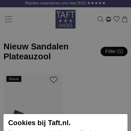
Klanten waarderen ons met 9/10 ★★★★★
Nieuw Sandalen
Filter
1
Plateauzool
Nieuw
Cookies bij Taft.nl.