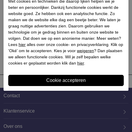
Met cookies en technieken die daarop lijken helpen we je
beter en persoonlijker. Dankzij functionele cookies werkt de
website goed. Ze hebben ook een analytische functie. Zo
maken we de website elke dag een beetje beter. We laten je
graag nuttige advertenties zien. Daarom gebruiken we
Btmr
technologie om je gedrag binnen en buiten onze website te
Dames sandalen plateau
volgen. Dat doen we op een anonieme manier. Meer weten?
groen
Lees
hier
alles over onze cookie- en privacyverklaring. Klik op
€ 89,90
'Oké' om te accepteren. Kies je voor
weigeren
? Dan plaatsen
we alleen functionele cookies. Wil je zelf bepalen welke
cookies er geplaatst worden klik dan
hier
.
Contact
Klantenservice
Over ons
020 659 3444