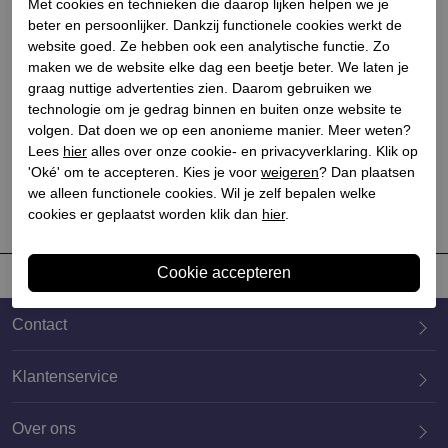
Met cookies en technieken die daarop lijken helpen we je
beter en persoonlijker. Dankzij functionele cookies werkt de
website goed. Ze hebben ook een analytische functie. Zo
maken we de website elke dag een beetje beter. We laten je
graag nuttige advertenties zien. Daarom gebruiken we
New rock
technologie om je gedrag binnen en buiten onze website te
Dames overknee laarzen
volgen. Dat doen we op een anonieme manier. Meer weten?
zwart
Lees
hier
alles over onze cookie- en privacyverklaring. Klik op
€ 499,90
'Oké' om te accepteren. Kies je voor
weigeren
? Dan plaatsen
we alleen functionele cookies. Wil je zelf bepalen welke
cookies er geplaatst worden klik dan
hier
.
Contact
Klantenservice
Over ons
020 659 3444