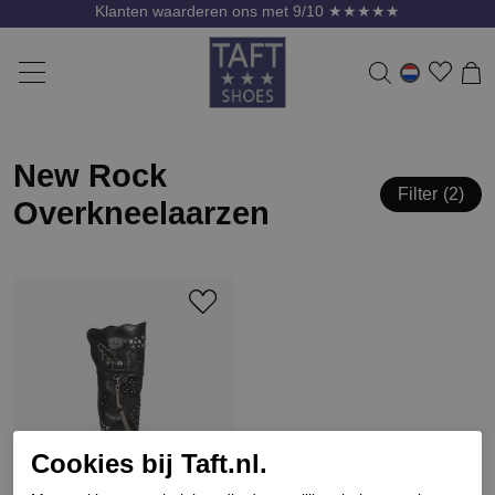
Klanten waarderen ons met 9/10 ★★★★★
New Rock
Filter
2
Overkneelaarzen
Cookies bij Taft.nl.