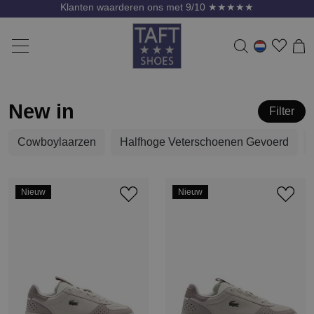
Gratis verzending vanaf 75 Euro * m.u.v. SALE
New in
Filter
Cowboylaarzen
Halfhoge Veterschoenen Gevoerd
Nieuw
Nieuw