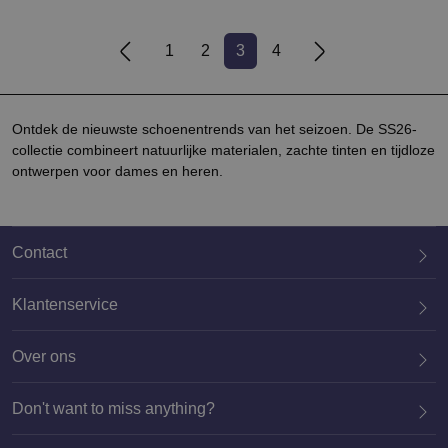
1
2
3
4
Ontdek de nieuwste schoenentrends van het seizoen. De SS26-
collectie combineert natuurlijke materialen, zachte tinten en tijdloze
ontwerpen voor dames en heren.
Contact
Klantenservice
Over ons
020 659 3444
Don't want to miss anything?