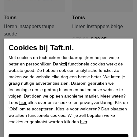
Toms
Toms
Heren instappers taupe
Heren instappers beige
suede
€ 79,90
€ 39,95
€ 89,90
Cookies bij Taft.nl.
Met cookies en technieken die daarop lijken helpen we je
beter en persoonlijker. Dankzij functionele cookies werkt de
website goed. Ze hebben ook een analytische functie. Zo
maken we de website elke dag een beetje beter. We laten je
graag nuttige advertenties zien. Daarom gebruiken we
technologie om je gedrag binnen en buiten onze website te
volgen. Dat doen we op een anonieme manier. Meer weten?
Lees
hier
alles over onze cookie- en privacyverklaring. Klik op
'Oké' om te accepteren. Kies je voor
weigeren
? Dan plaatsen
we alleen functionele cookies. Wil je zelf bepalen welke
cookies er geplaatst worden klik dan
hier
.