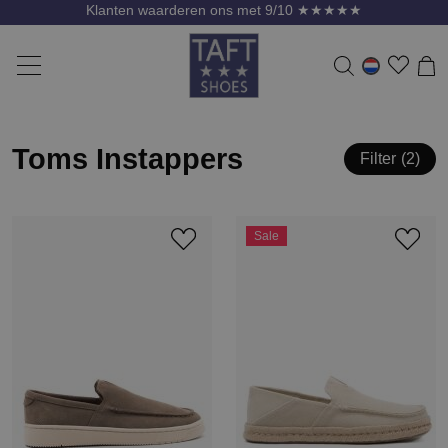
Klanten waarderen ons met 9/10 ★★★★★
Toms Instappers
Filter
2
Sale