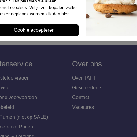
aars sleehak blauw
Dames enkellaars sleehak br
eren
? Dan plaatsen we alleen
ionele cookies. Wil je zelf bepalen welke
€ 449,90
es er geplaatst worden klik dan
hier
.
tenservice
Over ons
stelde vragen
Over TAFT
rvice
Geschiedenis
ene voorwaarden
Contact
beleid
Vacatures
Punten (niet op SALE)
neren of Ruilen
ding & Levering