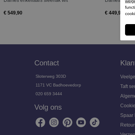
Dames enkellaars sleehak wit
Dames enkell
weig
funct
€ 549,90
€ 449,90
cooki
Contact
Klan
Sloterweg 303D
Veelge
1171 VC Badhoevedorp
Taft se
020 659 3444
Algem
Volg ons
Cookie
Spaar 
Retour
Verzen