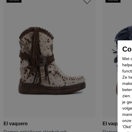
Coo
Met c
helpe
funct
Ze he
make
beter
zien
je ge
volg
mani
onze 
El vaquero
El vaquero
'Oké'