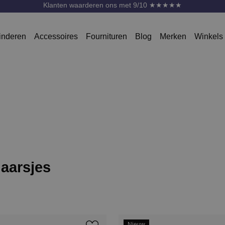
Klanten waarderen ons met 9/10 ★★★★★
inderen
Accessoires
Fournituren
Blog
Merken
Winkels
aarsjes
Nieuw