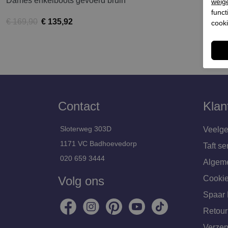
Dames enkelboots gevoerd bruin
weig
funct
€ 169,90
€ 135,92
cooki
Contact
Klan
Sloterweg 303D
Veelge
1171 VC Badhoevedorp
Taft se
020 659 3444
Algem
Volg ons
Cookie
Spaar 
Retour
Verzen