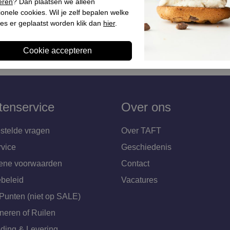
eren
? Dan plaatsen we alleen
ionele cookies. Wil je zelf bepalen welke
es er geplaatst worden klik dan
hier
.
tenservice
Over ons
stelde vragen
Over TAFT
rvice
Geschiedenis
ene voorwaarden
Contact
beleid
Vacatures
Punten (niet op SALE)
neren of Ruilen
ding & Levering