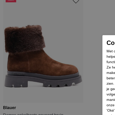
Coo
Met c
helpe
funct
Ze he
make
beter
zien
je ge
volg
mani
onze 
Blauer
'Oké'