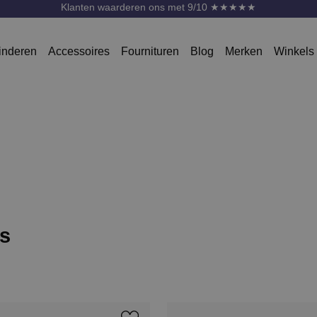
Gratis verzending vanaf 75 Euro * m.u.v. SALE
inderen
Accessoires
Fournituren
Blog
Merken
Winkels
's