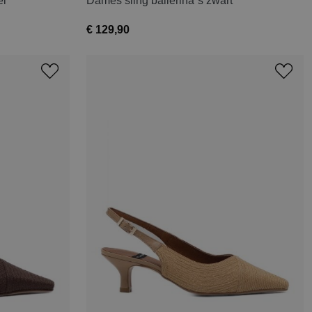
el
Dames sling ballerina`s zwart
€ 129,90