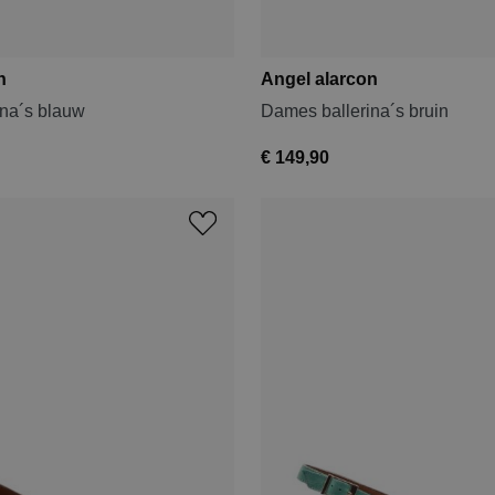
n
Angel alarcon
ina´s blauw
Dames ballerina´s bruin
€ 149,90