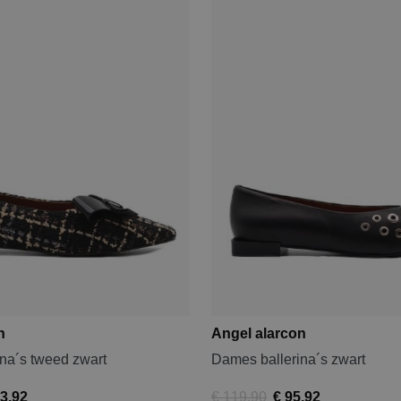
n
Angel alarcon
na´s tweed zwart
Dames ballerina´s zwart
3,92
€ 119,90
€ 95,92