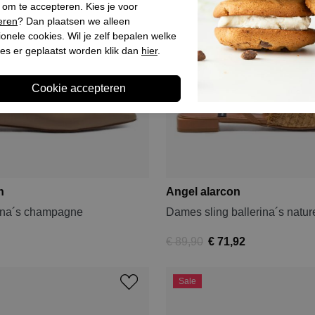
 om te accepteren. Kies je voor
eren
? Dan plaatsen we alleen
ionele cookies. Wil je zelf bepalen welke
es er geplaatst worden klik dan
hier
.
n
Angel alarcon
ina´s champagne
Dames sling ballerina´s natur
€ 89,90
€ 71,92
Sale