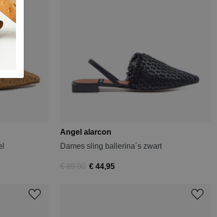
Angel alarcon
el
Dames sling ballerina´s zwart
€ 89,90
€ 44,95