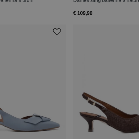
allerina´s bruin
Dames sling ballerina´s natur
€ 109,90