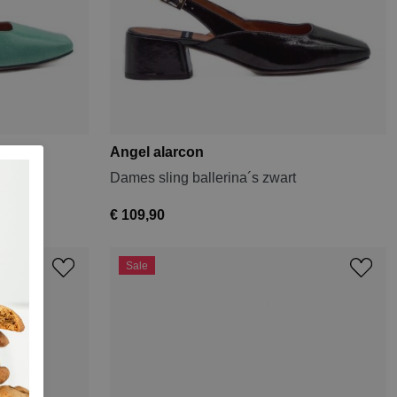
Angel alarcon
n
Dames sling ballerina´s zwart
€ 109,90
Sale