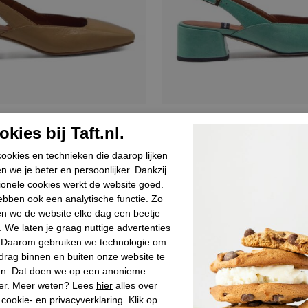
n
Angel alarcon
kies bij Taft.nl.
llerina's geel lak
Dames sling ballerina´s groe
ookies en technieken die daarop lijken
,93
€ 109,90
n we je beter en persoonlijker. Dankzij
ionele cookies werkt de website goed.
bben ook een analytische functie. Zo
Sale
n we de website elke dag een beetje
. We laten je graag nuttige advertenties
. Daarom gebruiken we technologie om
drag binnen en buiten onze website te
en. Dat doen we op een anonieme
er. Meer weten? Lees
hier
alles over
cookie- en privacyverklaring. Klik op