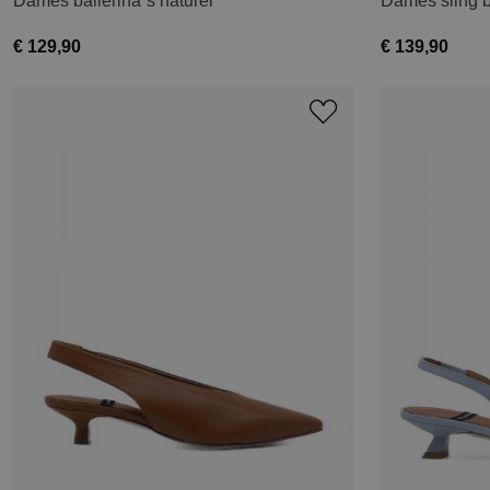
Dames ballerina´s naturel
Dames sling b
€ 129,90
€ 139,90