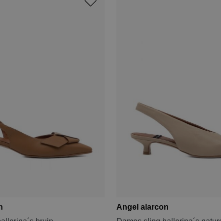
n
Angel alarcon